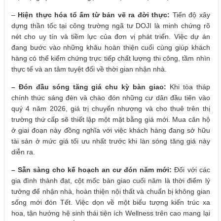
–
Hiện thực hóa tổ ấm từ bản vẽ ra đời thực:
Tiến độ xây
dựng thần tốc tại công trường ngã tư DOJI là minh chứng rõ
nét cho uy tín và tiềm lực của đơn vị phát triển. Việc dự án
đang bước vào những khâu hoàn thiện cuối cùng giúp khách
hàng có thể kiểm chứng trực tiếp chất lượng thi công, tầm nhìn
thực tế và an tâm tuyệt đối về thời gian nhận nhà.
– Đón đầu sóng tăng giá chu kỳ bàn giao:
Khi tòa tháp
chính thức sáng đèn và chào đón những cư dân đầu tiên vào
quý 4 năm 2026, giá trị chuyển nhượng và cho thuê trên thị
trường thứ cấp sẽ thiết lập một mặt bằng giá mới. Mua căn hộ
ở giai đoạn này đồng nghĩa với việc khách hàng đang sở hữu
tài sản ở mức giá tối ưu nhất trước khi làn sóng tăng giá này
diễn ra.
– Sẵn sàng cho kế hoạch an cư đón năm mới:
Đối với các
gia đình thành đạt, cột mốc bàn giao cuối năm là thời điểm lý
tưởng để nhận nhà, hoàn thiện nội thất và chuẩn bị không gian
sống mới đón Tết. Việc dọn về một biểu tượng kiến trúc xa
hoa, tận hưởng hệ sinh thái tiện ích Wellness trên cao mang lại