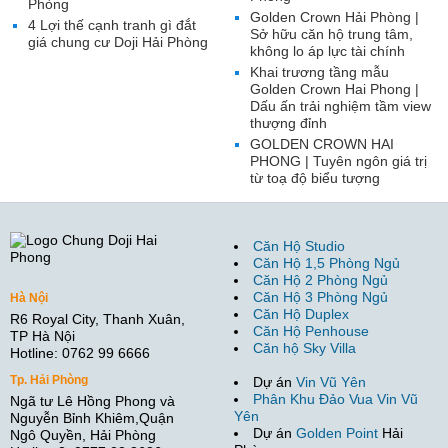
Phòng
Golden Crown Hải Phòng |
4 Lợi thế cạnh tranh gì đắt
Sở hữu căn hộ trung tâm,
giá chung cư Doji Hải Phòng
không lo áp lực tài chính
Khai trương tầng mẫu
Golden Crown Hai Phong |
Dấu ấn trải nghiệm tầm view
thượng đỉnh
GOLDEN CROWN HAI
PHONG | Tuyên ngôn giá trị
từ toạ độ biểu tượng
Căn Hộ Studio
Căn Hộ 1,5 Phòng Ngủ
Căn Hộ 2 Phòng Ngủ
Căn Hộ 3 Phòng Ngủ
Hà Nội
Căn Hộ Duplex
R6 Royal City, Thanh Xuân,
Căn Hộ Penhouse
TP Hà Nội
Căn hộ Sky Villa
Hotline: 0762 99 6666
Tp. Hải Phòng
Dự án
Vin Vũ Yên
Phân Khu Đảo Vua Vin Vũ
Ngã tư Lê Hồng Phong và
Yên
Nguyễn Bỉnh Khiêm,Quận
Dự án
Golden Point
Hải
Ngô Quyền, Hải Phòng