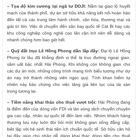
– Tọa độ kim cương tại ngã tư DOJI:
Nằm tại giao lộ huyết
mạch của thành phố, dự án sở hữu khả năng kết nối hoàn hảo
đến tất cả các trung tâm hành chính, văn hóa, thương mại và
giải trí lớn. Việc di chuyển đến sân bay quốc tế Cát Bi hay các
khu công nghiệp công nghệ cao lân cận trở nên dễ dàng và
nhanh chóng hơn bao giờ hết.
– Quỹ đất trục Lê Hồng Phong dần lấp đầy:
Đại lộ Lê Hồng
Phong từ lâu đã khẳng định vị thế là trục đường ngoại giao,
sầm uất bậc nhất Hải Phòng. Khi không còn không gian cho
các dự án mới, những công trình mang tính biểu tượng như dự
án này trở thành những viên ngọc quý. Tính khan hiếm tự
nhiên này bảo chứng cho việc tăng giá liên tục của tài sản
trong tương lai.
– Tiềm năng khai thác cho thuê vượt trội:
Hải Phòng đang
là điểm đến của dòng vốn FDI và làn sóng dịch chuyển chuyên
gia cao cấp, nhân sự quốc tế đến làm việc. Nhóm khách hàng
thượng lưu này luôn đòi hỏi một không gian sống đẳng cấp,
biệt lập với hệ sinh thái tiện ích chuẩn quốc tế. Sở hữu căn hộ
tại đây giúp chủ nhân dễ dàng khai thác dòng tiền cho thuê