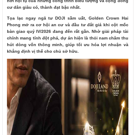
nơi hội tụ của những công trình biểu tượng và cộng đồng
cư dân giàu có, thành đạt bậc nhất.
Tọa lạc ngay ngã tư DOJI sầm uất, Golden Crown Hai
Phong mở ra cơ hội an cư và đầu tư đắt giá khi cột mốc
bàn giao quý IV/2026 đang đến rất gần. Nhờ giải pháp tài
chính mang tính đột phá, dự án hiện là thỏi nam châm thu
hút dòng vốn thông minh, giúp tối ưu hóa lợi nhuận và
khẳng định vị thế cho chủ sở hữu.