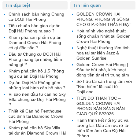
Tin đặc biệt
Tin liên quan
Chính sách bán hàng Chung
GOLDEN CROWN HAI
cư DOJI Hải Phòng
PHONG: PHONG VỊ SỐNG
CHO GIA ĐÌNH THÀNH ĐẠT
Tiêu chuẩn bàn giao dự án
Doji Hải Phòng ra sao ?
Hoà mình vào nghệ thuật
sống chuẩn Nhật tại Golden
Khám phá sản phẩm dự án
Crown Hai Phong
Diamond Crown Hải Phòng
có gì đặc sắc ?
Nghệ thuật thưởng lãm tinh
hoa tại sự kiện Jazz &
Đầu tư Chung cư DOJI Hải
Golden Sunrise
Phòng mang lại những tiềm
năng gì ?
Golden Crown Hai Phong |
Đầu tư bứt phá, kích hoạt
Khám phá căn hộ 1,5 Phòng
dòng tiền từ vị trí trung tâm
ngủ dự án Doji Hải Phòng
Sở hữu tài sản trung tâm với
Dự án Doji Hải Phòng gồm
“Bảo hiểm” lãi suất từ
những loại hình căn hộ nào ?
DojiLand
Vì sao nên đầu tư căn hộ Sky
TIẾN ĐỘ THẦN TỐC –
Villa chung cư Doji Hải Phòng
GOLDEN CROWN HAI
?
PHONG SẴN SÀNG BÀN
Thiết kế Căn hộ Penthouse
GIAO QUÝ IV/2026
cực đỉnh tại Diamond Crown
Hành trình kết nối ký ức và
Hải Phòng
tương lai: Dấu ấn rực rỡ từ
Khám phá căn hộ Sky Villa
triển lãm ảnh Cao Độ Hải
tại dự án Diamond Crown Hải
Phòng