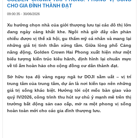
CHO GIA ĐÌNH THÀNH ĐẠT
09:00:35 - 30/06/2026
Xu hướng chọn nhà của giới thượng lưu tại các đô thị lớn
đang ngày càng khắt khe. Ngôi nhà giờ đây cần phản
chiếu được vị thế xã hội, gu thẩm mỹ cá nhân và mang lại
những giá trị tinh thần xứng tầm. Giữa lòng phố Cảng
năng động, Golden Crown Hai Phong xuất hiện như một
biểu tượng kiến trúc kiêu hãnh, định hình lại chuẩn mực
về tổ ấm hoàn hảo cho cộng đồng cư dân thành đạt.
Sở hữu tọa độ vàng ngay ngã tư DOJI sầm uất – vị trí
trung tâm của trung tâm, dự án là nơi kiến tạo nên những
giá trị sống khác biệt. Hướng tới cột mốc bàn giao vào
quý IV/2026, công trình thu hút sự chú ý mạnh mẽ trên thị
trường bất động sản cao cấp, mở ra một phong vị sống
hoàn toàn mới cho các gia đình thượng lưu.