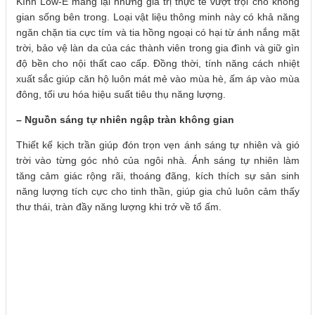
Kính Low-E mang lại những giá trị thực tế vượt trội cho không
gian sống bên trong. Loại vật liệu thông minh này có khả năng
ngăn chặn tia cực tím và tia hồng ngoại có hại từ ánh nắng mặt
trời, bảo vệ làn da của các thành viên trong gia đình và giữ gìn
độ bền cho nội thất cao cấp. Đồng thời, tính năng cách nhiệt
xuất sắc giúp căn hộ luôn mát mẻ vào mùa hè, ấm áp vào mùa
đông, tối ưu hóa hiệu suất tiêu thụ năng lượng.
– Nguồn sáng tự nhiên ngập tràn không gian
Thiết kế kịch trần giúp đón trọn vẹn ánh sáng tự nhiên và gió
trời vào từng góc nhỏ của ngôi nhà. Ánh sáng tự nhiên làm
tăng cảm giác rộng rãi, thoáng đãng, kích thích sự sản sinh
năng lượng tích cực cho tinh thần, giúp gia chủ luôn cảm thấy
thư thái, tràn đầy năng lượng khi trở về tổ ấm.