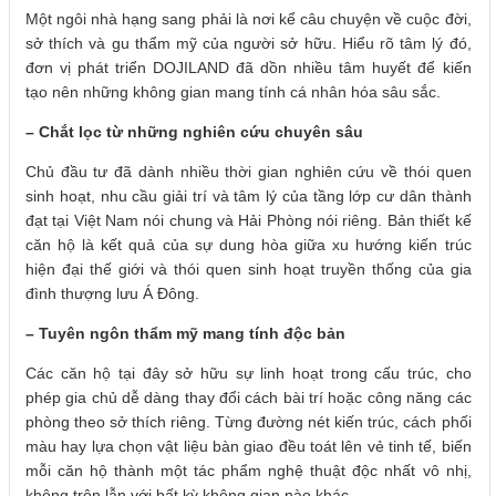
Một ngôi nhà hạng sang phải là nơi kể câu chuyện về cuộc đời,
sở thích và gu thẩm mỹ của người sở hữu. Hiểu rõ tâm lý đó,
đơn vị phát triển DOJILAND đã dồn nhiều tâm huyết để kiến
tạo nên những không gian mang tính cá nhân hóa sâu sắc.
– Chắt lọc từ những nghiên cứu chuyên sâu
Chủ đầu tư đã dành nhiều thời gian nghiên cứu về thói quen
sinh hoạt, nhu cầu giải trí và tâm lý của tầng lớp cư dân thành
đạt tại Việt Nam nói chung và Hải Phòng nói riêng. Bản thiết kế
căn hộ là kết quả của sự dung hòa giữa xu hướng kiến trúc
hiện đại thế giới và thói quen sinh hoạt truyền thống của gia
đình thượng lưu Á Đông.
– Tuyên ngôn thẩm mỹ mang tính độc bản
Các căn hộ tại đây sở hữu sự linh hoạt trong cấu trúc, cho
phép gia chủ dễ dàng thay đổi cách bài trí hoặc công năng các
phòng theo sở thích riêng. Từng đường nét kiến trúc, cách phối
màu hay lựa chọn vật liệu bàn giao đều toát lên vẻ tinh tế, biến
mỗi căn hộ thành một tác phẩm nghệ thuật độc nhất vô nhị,
không trộn lẫn với bất kỳ không gian nào khác.