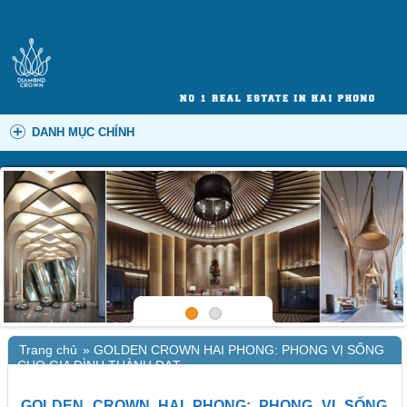
DANH MỤC CHÍNH
Trang chủ
»
GOLDEN CROWN HAI PHONG: PHONG VỊ SỐNG
CHO GIA ĐÌNH THÀNH ĐẠT
GOLDEN CROWN HAI PHONG: PHONG VỊ SỐNG