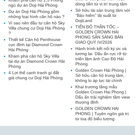
Khám phá căn hộ 1,5 Phòng
dòng tiền từ vị trí trung tâm
ngủ dự án Doji Hải Phòng
Sở hữu tài sản trung tâm với
Dự án Doji Hải Phòng gồm
“Bảo hiểm” lãi suất từ
những loại hình căn hộ nào ?
DojiLand
Vì sao nên đầu tư căn hộ Sky
TIẾN ĐỘ THẦN TỐC –
Villa chung cư Doji Hải Phòng
GOLDEN CROWN HAI
?
PHONG SẴN SÀNG BÀN
Thiết kế Căn hộ Penthouse
GIAO QUÝ IV/2026
cực đỉnh tại Diamond Crown
Hành trình kết nối ký ức và
Hải Phòng
tương lai: Dấu ấn rực rỡ từ
Khám phá căn hộ Sky Villa
triển lãm ảnh Cao Độ Hải
tại dự án Diamond Crown Hải
Phòng
Phòng
Golden Crown Hải Phòng |
4 Lợi thế cạnh tranh gì đắt
Sở hữu căn hộ trung tâm,
giá chung cư Doji Hải Phòng
không lo áp lực tài chính
Khai trương tầng mẫu
Golden Crown Hai Phong |
Dấu ấn trải nghiệm tầm view
thượng đỉnh
GOLDEN CROWN HAI
PHONG | Tuyên ngôn giá trị
từ toạ độ biểu tượng