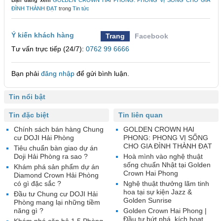
Bạn đang xem
GOLDEN CROWN HAI PHONG: PHONG VỊ SỐNG CHO GIA
ĐÌNH THÀNH ĐẠT
trong
Tin tức
Ý kiến khách hàng
Trang
Facebook
Tư vấn trực tiếp (24/7):
0762 99 6666
Bạn phải
đăng nhập
để gửi bình luận.
Tin nổi bật
Tin đặc biệt
Tin liên quan
Chính sách bán hàng Chung
GOLDEN CROWN HAI
cư DOJI Hải Phòng
PHONG: PHONG VỊ SỐNG
CHO GIA ĐÌNH THÀNH ĐẠT
Tiêu chuẩn bàn giao dự án
Doji Hải Phòng ra sao ?
Hoà mình vào nghệ thuật
sống chuẩn Nhật tại Golden
Khám phá sản phẩm dự án
Crown Hai Phong
Diamond Crown Hải Phòng
có gì đặc sắc ?
Nghệ thuật thưởng lãm tinh
hoa tại sự kiện Jazz &
Đầu tư Chung cư DOJI Hải
Golden Sunrise
Phòng mang lại những tiềm
năng gì ?
Golden Crown Hai Phong |
Đầu tư bứt phá, kích hoạt