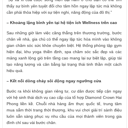
thấy sự bình yên tuyệt đối cho tâm hồn ngay lập tức mà không
cần phải thỏa hiệp với sự tiện nghi, năng động của đô thị.”
– Khoảng lặng bình yên tại hệ tiện ích Wellness trên cao
Sau những giờ làm việc căng thẳng trên thương trường, bước
chân về nhà, gia chủ có thể ngay lập tức hòa mình vào không
gian chăm sóc sức khỏe chuyên biệt. Hệ thống phòng tập gym
hiện đại, khu yoga thiền định, spa chăm sóc sắc đẹp và các
mảng xanh lộng gió trên tầng cao mang lại sự biệt lập, giúp tái
tạo năng lượng và cân bằng lại trạng thái tinh thần một cách
hiệu quả.
– Kết nối dòng chảy sôi động ngay ngưỡng cửa
Bước ra khỏi không gian riêng tư, cư dân được tiếp cận ngay
với hệ sinh thái dịch vụ cao cấp của tổ hợp Diamond Crown Hai
Phong liền kề. Chuỗi nhà hàng ẩm thực quốc tế, trung tâm
mua sắm thời trang thời thượng, khu vui chơi giải trí sành điệu
luôn sẵn sàng phục vụ nhu cầu của mọi thành viên trong gia
đình chỉ sau vài bước chân.