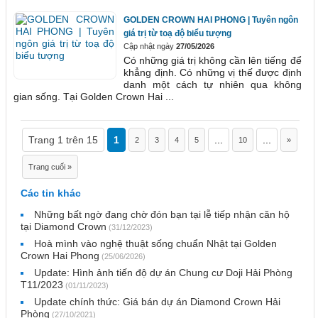
GOLDEN CROWN HAI PHONG | Tuyên ngôn
giá trị từ toạ độ biểu tượng
Cập nhật ngày
27/05/2026
Có những giá trị không cần lên tiếng để
khẳng định. Có những vị thế được định
danh một cách tự nhiên qua không
gian sống. Tại Golden Crown Hai ...
Trang 1 trên 15
1
...
...
2
3
4
5
10
»
Trang cuối »
Các tin khác
Những bất ngờ đang chờ đón bạn tại lễ tiếp nhận căn hộ
tại Diamond Crown
(31/12/2023)
Hoà mình vào nghệ thuật sống chuẩn Nhật tại Golden
Crown Hai Phong
(25/06/2026)
Update: Hình ảnh tiến độ dự án Chung cư Doji Hải Phòng
T11/2023
(01/11/2023)
Update chính thức: Giá bán dự án Diamond Crown Hải
Phòng
(27/10/2021)