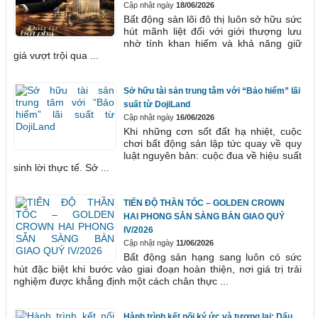
Cập nhật ngày
18/06/2026
Bất động sản lõi đô thị luôn sở hữu sức
hút mãnh liệt đối với giới thượng lưu
nhờ tính khan hiếm và khả năng giữ
giá vượt trội qua ...
Sở hữu tài sản trung tâm với “Bảo hiểm” lãi
suất từ DojiLand
Cập nhật ngày
16/06/2026
Khi những cơn sốt đất hạ nhiệt, cuộc
chơi bất động sản lập tức quay về quy
luật nguyên bản: cuộc đua về hiệu suất
sinh lời thực tế. Sở ...
TIẾN ĐỘ THẦN TỐC – GOLDEN CROWN
HAI PHONG SẴN SÀNG BÀN GIAO QUÝ
IV/2026
Cập nhật ngày
11/06/2026
Bất động sản hạng sang luôn có sức
hút đặc biệt khi bước vào giai đoạn hoàn thiện, nơi giá trị trải
nghiệm được khẳng định một cách chân thực ...
Hành trình kết nối ký ức và tương lai: Dấu