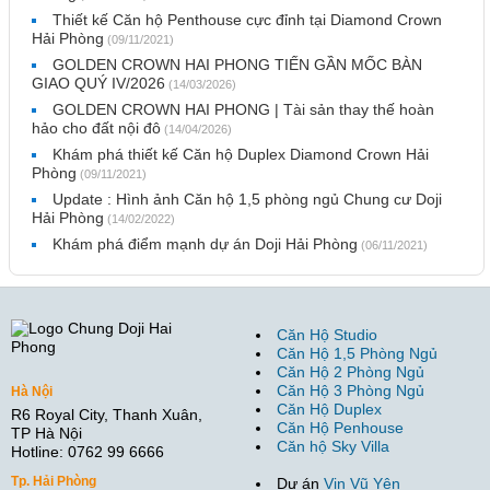
Thiết kế Căn hộ Penthouse cực đỉnh tại Diamond Crown
Hải Phòng
(09/11/2021)
GOLDEN CROWN HAI PHONG TIẾN GẦN MỐC BÀN
GIAO QUÝ IV/2026
(14/03/2026)
GOLDEN CROWN HAI PHONG | Tài sản thay thế hoàn
hảo cho đất nội đô
(14/04/2026)
Khám phá thiết kế Căn hộ Duplex Diamond Crown Hải
Phòng
(09/11/2021)
Update : Hình ảnh Căn hộ 1,5 phòng ngủ Chung cư Doji
Hải Phòng
(14/02/2022)
Khám phá điểm mạnh dự án Doji Hải Phòng
(06/11/2021)
Căn Hộ Studio
Căn Hộ 1,5 Phòng Ngủ
Căn Hộ 2 Phòng Ngủ
Căn Hộ 3 Phòng Ngủ
Hà Nội
Căn Hộ Duplex
R6 Royal City, Thanh Xuân,
Căn Hộ Penhouse
TP Hà Nội
Căn hộ Sky Villa
Hotline: 0762 99 6666
Tp. Hải Phòng
Dự án
Vin Vũ Yên