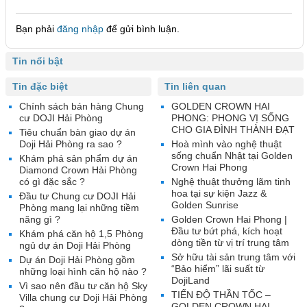
Bạn phải
đăng nhập
để gửi bình luận.
Tin nổi bật
Tin đặc biệt
Tin liên quan
Chính sách bán hàng Chung
GOLDEN CROWN HAI
cư DOJI Hải Phòng
PHONG: PHONG VỊ SỐNG
CHO GIA ĐÌNH THÀNH ĐẠT
Tiêu chuẩn bàn giao dự án
Doji Hải Phòng ra sao ?
Hoà mình vào nghệ thuật
sống chuẩn Nhật tại Golden
Khám phá sản phẩm dự án
Crown Hai Phong
Diamond Crown Hải Phòng
có gì đặc sắc ?
Nghệ thuật thưởng lãm tinh
hoa tại sự kiện Jazz &
Đầu tư Chung cư DOJI Hải
Golden Sunrise
Phòng mang lại những tiềm
năng gì ?
Golden Crown Hai Phong |
Đầu tư bứt phá, kích hoạt
Khám phá căn hộ 1,5 Phòng
dòng tiền từ vị trí trung tâm
ngủ dự án Doji Hải Phòng
Sở hữu tài sản trung tâm với
Dự án Doji Hải Phòng gồm
“Bảo hiểm” lãi suất từ
những loại hình căn hộ nào ?
DojiLand
Vì sao nên đầu tư căn hộ Sky
TIẾN ĐỘ THẦN TỐC –
Villa chung cư Doji Hải Phòng
GOLDEN CROWN HAI