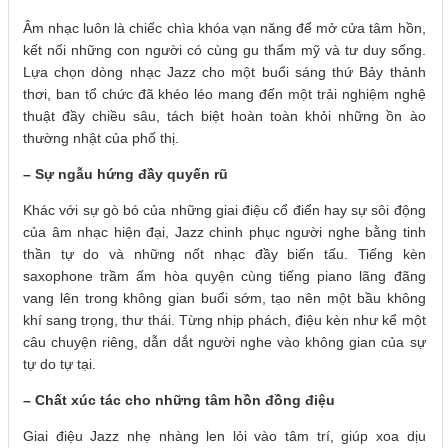
Âm nhạc luôn là chiếc chìa khóa vạn năng để mở cửa tâm hồn,
kết nối những con người có cùng gu thẩm mỹ và tư duy sống.
Lựa chọn dòng nhạc Jazz cho một buổi sáng thứ Bảy thảnh
thơi, ban tổ chức đã khéo léo mang đến một trải nghiệm nghệ
thuật đầy chiều sâu, tách biệt hoàn toàn khỏi những ồn ào
thường nhật của phố thị.
– Sự ngẫu hứng đầy quyến rũ
Khác với sự gò bó của những giai điệu cổ điển hay sự sôi động
của âm nhạc hiện đại, Jazz chinh phục người nghe bằng tinh
thần tự do và những nốt nhạc đầy biến tấu. Tiếng kèn
saxophone trầm ấm hòa quyện cùng tiếng piano lãng đãng
vang lên trong không gian buổi sớm, tạo nên một bầu không
khí sang trọng, thư thái. Từng nhịp phách, điệu kèn như kể một
câu chuyện riêng, dẫn dắt người nghe vào không gian của sự
tự do tự tại.
– Chất xúc tác cho những tâm hồn đồng điệu
Giai điệu Jazz nhẹ nhàng len lỏi vào tâm trí, giúp xoa dịu