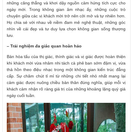
những căng thẳng và khơi dậy nguồn cảm hứng tích cực cho
ngày mới. Trong không gian âm nhạc ấy, những cuộc trò
chuyện giữa các vị khách mời trở nên cởi mở và tự nhiên hơn.
Họ chia sẻ với nhau về niềm đam mê nghệ thuật, những góc
nhìn về cái đẹp và tư duy lựa chọn không gian sống thượng
lưu.
– Trải nghiệm đa giác quan hoàn hảo
Bản hòa tấu của thị giác, thính giác và vị giác được hoàn thiện
khi khách mời vừa nhâm nhi tách cà phê ban sớm đậm vị, vừa
thả hồn theo điệu nhạc trong một không gian kiến trúc đẳng
cấp. Sự chăm chút tỉ mỉ từ những chi tiết nhỏ nhất mang lại
cảm giác được nuông chiều bản thân đúng nghĩa, giúp mỗi vị
khách cảm nhận rõ ràng giá trị của những khoảng lặng quý giá
ngày cuối tuần.