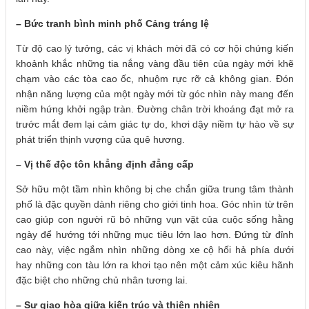
– Bức tranh bình minh phố Cảng tráng lệ
Từ độ cao lý tưởng, các vị khách mời đã có cơ hội chứng kiến
khoảnh khắc những tia nắng vàng đầu tiên của ngày mới khẽ
chạm vào các tòa cao ốc, nhuộm rực rỡ cả không gian. Đón
nhận năng lượng của một ngày mới từ góc nhìn này mang đến
niềm hứng khởi ngập tràn. Đường chân trời khoáng đạt mở ra
trước mắt đem lại cảm giác tự do, khơi dậy niềm tự hào về sự
phát triển thịnh vượng của quê hương.
– Vị thế độc tôn khẳng định đẳng cấp
Sở hữu một tầm nhìn không bị che chắn giữa trung tâm thành
phố là đặc quyền dành riêng cho giới tinh hoa. Góc nhìn từ trên
cao giúp con người rũ bỏ những vụn vặt của cuộc sống hằng
ngày để hướng tới những mục tiêu lớn lao hơn. Đứng từ đỉnh
cao này, việc ngắm nhìn những dòng xe cộ hối hả phía dưới
hay những con tàu lớn ra khơi tạo nên một cảm xúc kiêu hãnh
đặc biệt cho những chủ nhân tương lai.
– Sự giao hòa giữa kiến trúc và thiên nhiên