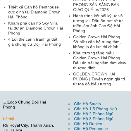
?
PHONG SẴN SÀNG BÀN
Thiết kế Căn hộ Penthouse
GIAO QUÝ IV/2026
cực đỉnh tại Diamond Crown
Hành trình kết nối ký ức và
Hải Phòng
tương lai: Dấu ấn rực rỡ từ
Khám phá căn hộ Sky Villa
triển lãm ảnh Cao Độ Hải
tại dự án Diamond Crown Hải
Phòng
Phòng
Golden Crown Hải Phòng |
4 Lợi thế cạnh tranh gì đắt
Sở hữu căn hộ trung tâm,
giá chung cư Doji Hải Phòng
không lo áp lực tài chính
Khai trương tầng mẫu
Golden Crown Hai Phong |
Dấu ấn trải nghiệm tầm view
thượng đỉnh
GOLDEN CROWN HAI
PHONG | Tuyên ngôn giá trị
từ toạ độ biểu tượng
Căn Hộ Studio
Căn Hộ 1,5 Phòng Ngủ
Căn Hộ 2 Phòng Ngủ
Căn Hộ 3 Phòng Ngủ
Hà Nội
Căn Hộ Duplex
R6 Royal City, Thanh Xuân,
Căn Hộ Penhouse
TP Hà Nội