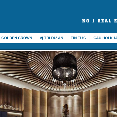
GOLDEN CROWN
VỊ TRÍ DỰ ÁN
TIN TỨC
CÂU HỎI KH