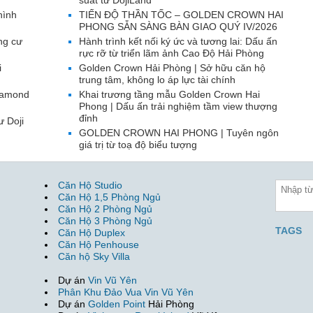
suất từ DojiLand
hình
TIẾN ĐỘ THẦN TỐC – GOLDEN CROWN HAI
PHONG SẴN SÀNG BÀN GIAO QUÝ IV/2026
ng cư
Hành trình kết nối ký ức và tương lai: Dấu ấn
rực rỡ từ triển lãm ảnh Cao Độ Hải Phòng
i
Golden Crown Hải Phòng | Sở hữu căn hộ
trung tâm, không lo áp lực tài chính
Diamond
Khai trương tầng mẫu Golden Crown Hai
Phong | Dấu ấn trải nghiệm tầm view thượng
đỉnh
ư Doji
GOLDEN CROWN HAI PHONG | Tuyên ngôn
giá trị từ toạ độ biểu tượng
Căn Hộ Studio
Căn Hộ 1,5 Phòng Ngủ
Căn Hộ 2 Phòng Ngủ
Căn Hộ 3 Phòng Ngủ
TAGS
Căn Hộ Duplex
Căn Hộ Penhouse
Căn hộ Sky Villa
Dự án
Vin Vũ Yên
Phân Khu Đảo Vua Vin Vũ Yên
Dự án
Golden Point
Hải Phòng