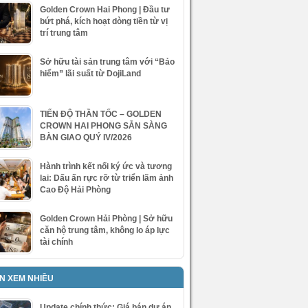
Golden Crown Hai Phong | Đầu tư
bứt phá, kích hoạt dòng tiền từ vị
trí trung tâm
Sở hữu tài sản trung tâm với “Bảo
hiểm” lãi suất từ DojiLand
TIẾN ĐỘ THẦN TỐC – GOLDEN
CROWN HAI PHONG SẴN SÀNG
BÀN GIAO QUÝ IV/2026
Hành trình kết nối ký ức và tương
lai: Dấu ấn rực rỡ từ triển lãm ảnh
Cao Độ Hải Phòng
Golden Crown Hải Phòng | Sở hữu
căn hộ trung tâm, không lo áp lực
tài chính
IN XEM NHIỀU
Update chính thức: Giá bán dự án