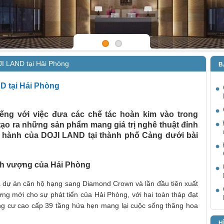
JI LAND tại Hải Phòng
B
D tại Hải Phòng
ếng với việc đưa các chế tác hoàn kim vào trong
tạo ra những sản phẩm mang giá trị nghê thuật đỉnh
ng hành của DOJI LAND tại thành phố Cảng dưới bài
nh vượng của Hải Phòng
 dự án căn hộ hạng sang Diamond Crown và lần đầu tiên xuất
ng mới cho sự phát tiển của Hải Phòng, với hai toàn tháp đạt
ng cư cao cấp 39 tầng hứa hẹn mang lại cuộc sống thăng hoa
H