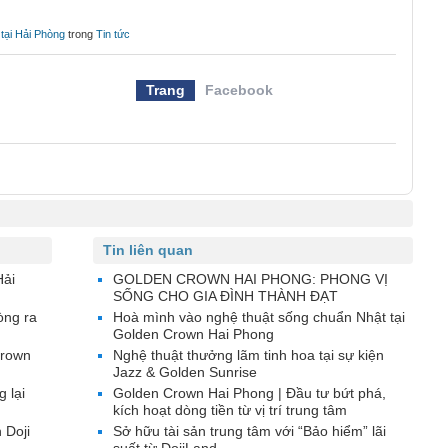
tại Hải Phòng
trong
Tin tức
Trang
Facebook
Tin liên quan
Hải
GOLDEN CROWN HAI PHONG: PHONG VỊ
SỐNG CHO GIA ĐÌNH THÀNH ĐẠT
òng ra
Hoà mình vào nghệ thuật sống chuẩn Nhật tại
Golden Crown Hai Phong
Crown
Nghệ thuật thưởng lãm tinh hoa tại sự kiện
Jazz & Golden Sunrise
 lại
Golden Crown Hai Phong | Đầu tư bứt phá,
kích hoạt dòng tiền từ vị trí trung tâm
 Doji
Sở hữu tài sản trung tâm với “Bảo hiểm” lãi