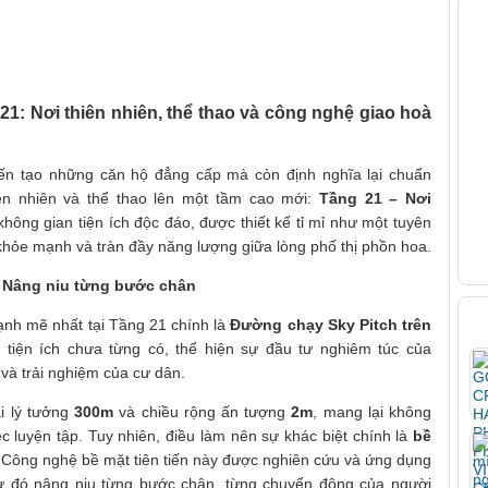
V
21: Nơi thiên nhiên, thể thao và công nghệ giao hoà
ến tạo những căn hộ đẳng cấp mà còn định nghĩa lại chuẩn
n nhiên và thể thao lên một tầm cao mới:
Tầng 21 – Nơi
 không gian tiện ích độc đáo, được thiết kế tỉ mỉ như một tuyên
hỏe mạnh và tràn đầy năng lượng giữa lòng phố thị phồn hoa.
- Nâng niu từng bước chân
B
nh mẽ nhất tại Tầng 21 chính là
Đường chạy Sky Pitch trên
 tiện ích chưa từng có, thể hiện sự đầu tư nghiêm túc của
à trải nghiệm của cư dân.
i lý tưởng
300m
và chiều rộng ấn tượng
2m
, mang lại không
ệc luyện tập. Tuy nhiên, điều làm nên sự khác biệt chính là
bề
Công nghệ bề mặt tiên tiến này được nghiên cứu và ứng dụng
từ đó nâng niu từng bước chân, từng chuyển động của người