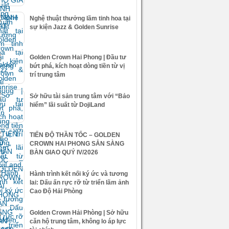
Nghệ thuật thưởng lãm tinh hoa tại
sự kiện Jazz & Golden Sunrise
Golden Crown Hai Phong | Đầu tư
bứt phá, kích hoạt dòng tiền từ vị
trí trung tâm
Sở hữu tài sản trung tâm với “Bảo
hiểm” lãi suất từ DojiLand
TIẾN ĐỘ THẦN TỐC – GOLDEN
CROWN HAI PHONG SẴN SÀNG
BÀN GIAO QUÝ IV/2026
Hành trình kết nối ký ức và tương
lai: Dấu ấn rực rỡ từ triển lãm ảnh
Cao Độ Hải Phòng
Golden Crown Hải Phòng | Sở hữu
căn hộ trung tâm, không lo áp lực