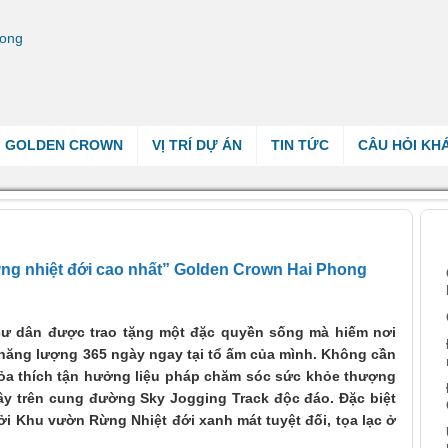
GOLDEN CROWN
VỊ TRÍ DỰ ÁN
TIN TỨC
CÂU HỎI KH
iữa “Rừng nhiệt đới cao nhất” Golden Crown Hai Phong
B
Rừng nhiệt đới cao nhất” Golden Crown Hai Phong
cư dân được trao tặng một đặc quyền sống mà hiếm nơi
 năng lượng 365 ngày ngay tại tổ ấm của mình. Không cần
thỏa thích tận hưởng liệu pháp chăm sóc sức khỏe thượng
ây trên cung đường Sky Jogging Track độc đáo. Đặc biệt
i Khu vườn Rừng Nhiệt đới xanh mát tuyệt đối, tọa lạc ở