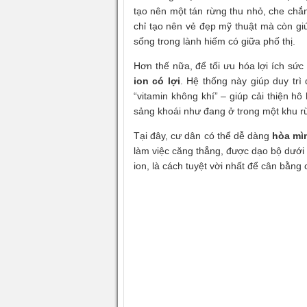
tạo nên một tán rừng thu nhỏ, che chắ
chỉ tạo nên vẻ đẹp mỹ thuật mà còn giú
sống trong lành hiếm có giữa phố thị.
Hơn thế nữa, để tối ưu hóa lợi ích sứ
ion có lợi
. Hệ thống này giúp duy trì
“vitamin không khí” – giúp cải thiện h
sảng khoái như đang ở trong một khu r
Tại đây, cư dân có thể dễ dàng
hòa mì
làm việc căng thẳng, được dạo bộ dưới 
ion, là cách tuyệt vời nhất để cân bằn