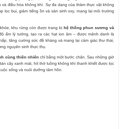
n và điều hòa không khí. Sự đa dạng của thảm thực vật không
p lọc bụi, giảm tiếng ồn và sản sinh oxy, mang lại môi trường
c khỏe, khu rừng còn được trang bị
hệ thống phun sương và
 độ ẩm lý tưởng, tạo ra các hạt ion âm – được mệnh danh là
ô hấp, tăng cường sức đề kháng và mang lại cảm giác thư thái,
ừng nguyên sinh thực thụ.
nh cùng thiên nhiên
chỉ bằng một bước chân. Sau những giờ
tán cây xanh mát, hít thở luồng không khí thanh khiết được lọc
g cuộc sống và nuôi dưỡng tâm hồn.