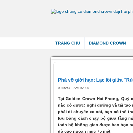
TRANG CHỦ
DIAMOND CROWN
Trang chủ
»
Phá vỡ giới hạn: Lạc lối g
Phá vỡ giới hạn: Lạc lối giữa “
00:55:47 - 22/11/2025
Tại Golden Crown Hai Phong, Quý 
nào có được: nghỉ dưỡng và tái tạo
phải di chuyển xa xôi, bạn có thể 
lưu bằng cách chạy bộ giữa tầng m
toàn bộ không gian được bao bọc bở
độ cao ngoạn mục 75 mét.